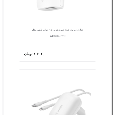
شارژر دیواری شارژ سریع دو پورت 37 وات بلکین مدل
WCB007vfWH
۱,۴۰۲,۰۰۰ تومان