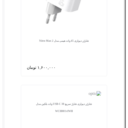
شارژر دیواری 45 وات هیمی مدل Nitro Max 2
۱,۶۰۰,۰۰۰ تومان
شارژر دیواری شارژ سریع USB-C 30 وات بلکین مدل
WCH001vfWH