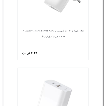
شارژر دیواری ۳۰ وات بلکین مدل WCA005vf1MWH-B5 USB-C PD
PPS به همراه کابل لایتنینگ
۲,۴۱۰,۰۰۰ تومان