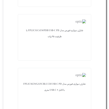
شارژر دیواری فورس مدل FPLICS1C45WPDB USB-C PD با
ظرفیت ۴۵ وات
شارژر دیواری فورس مدل FPLICS65WGANCBLCCB USB-C PD
با کابل USB-C ۲ متری