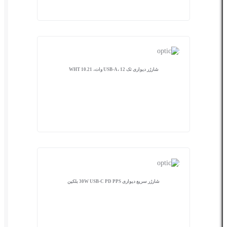
شارژر دیواری تک USB-A، 12 وات، WHT 10.21
شارژر سریع دیواری 30W USB-C PD PPS بلکین