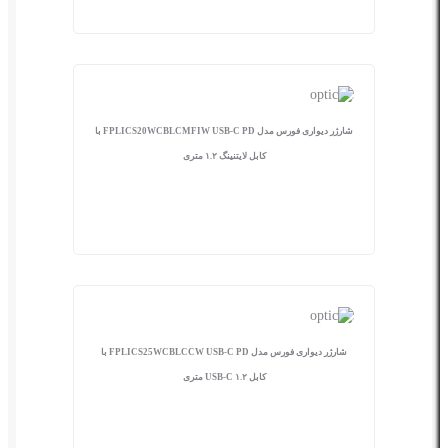
شارژر دیواری فورس مدل FPLICS20WCBLCMFIW USB-C PD با
کابل لایتنینگ ۱.۲ متری
شارژر دیواری فورس مدل FPLICS25WCBLCCW USB-C PD با
کابل USB-C ۱.۲ متری