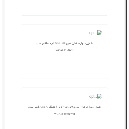
شارژر دیواری شارژ سریع USB-C 20 وات بلکین مدل
WCA003vfWH
شارژر دیواری شارژ سریع 20 وات + کابل لایتنینگ USB-C بلکین مدل
WCA003vf04WH