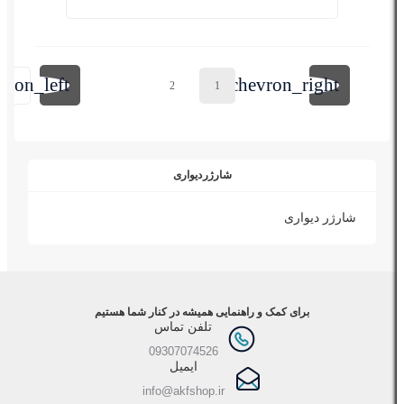
evron_left
chevron_right
صفحه قبلی
صفحه بعدی
15
2
1
شارژر دیواری
شارژر دیواری
برای کمک و راهنمایی همیشه در کنار شما هستیم
تلفن تماس
09307074526
ایمیل
info@akfshop.ir