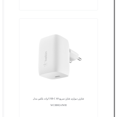
شارژر دیواری شارژ سریع USB-C 60 وات بلکین مدل
WCH002vfWH