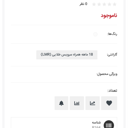
0 نظر
star
star
star
star
star
ناموجود
رنگ‌ها:
گارانتی:
18 ماهه همراه سرویس طلایی (LMR)
ویژگی محصول:
تعداد:
favorite
شناسه
#R16