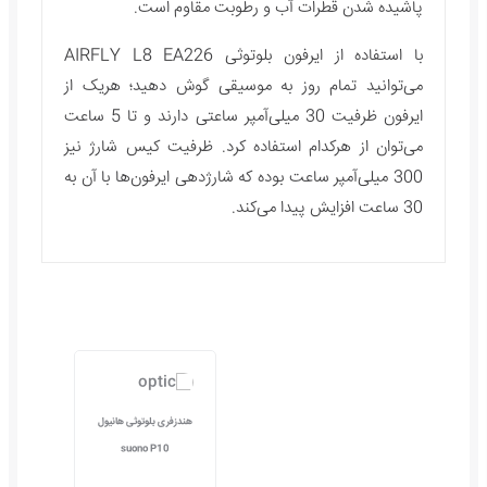
پاشیده شدن قطرات آب و رطوبت مقاوم است.
با استفاده از ایرفون بلوتوثی AIRFLY L8 EA226
می‌توانید تمام روز به موسیقی گوش دهید؛ هریک از
ایرفون ظرفیت 30 میلی‌آمپر ساعتی دارند و تا 5 ساعت
می‌توان از هرکدام استفاده کرد. ظرفیت کیس شارژ نیز
300 میلی‌آمپر ساعت بوده که شارژدهی ایرفون‌ها با آن به
30 ساعت افزایش پیدا می‌کند.
ایرپاد پرو نسل 2 هوکو
هندزفری بلوتوثی هوکو
هندزفری بلوتوثی هانیول
هندزفر
مدل EW51
suono P10
مدل eno U10